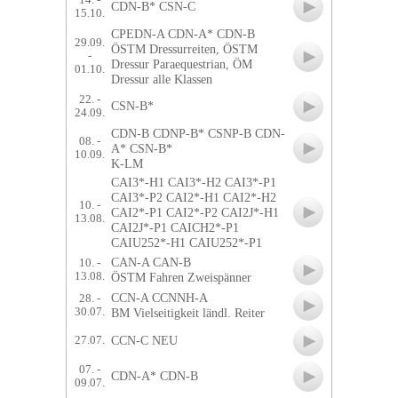
14. -
CDN-B* CSN-C
15.10.
CPEDN-A CDN-A* CDN-B
29.09.
ÖSTM Dressurreiten, ÖSTM
-
Dressur Paraequestrian, ÖM
01.10.
Dressur alle Klassen
22. -
CSN-B*
24.09.
CDN-B CDNP-B* CSNP-B CDN-
08. -
A* CSN-B*
10.09.
K-LM
CAI3*-H1 CAI3*-H2 CAI3*-P1
CAI3*-P2 CAI2*-H1 CAI2*-H2
10. -
CAI2*-P1 CAI2*-P2 CAI2J*-H1
13.08.
CAI2J*-P1 CAICH2*-P1
CAIU252*-H1 CAIU252*-P1
CAN-A CAN-B
10. -
13.08.
ÖSTM Fahren Zweispänner
CCN-A CCNNH-A
28. -
30.07.
BM Vielseitigkeit ländl. Reiter
CCN-C NEU
27.07.
07. -
CDN-A* CDN-B
09.07.