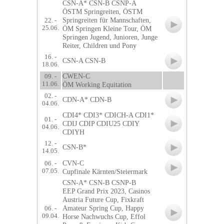
CSN-A* CSN-B CSNP-A
ÖSTM Springreiten, ÖSTM
Springreiten für Mannschaften,
22. -
25.06.
ÖM Springen Kleine Tour, ÖM
Springen Jugend, Junioren, Junge
Reiter, Children und Pony
16. -
CSN-A CSN-B
18.06.
CWEN-C
09. -
11.06.
ÖM Working Equitation
02. -
CDN-A* CDN-B
04.06.
CDI4* CDI3* CDICH-A CDI1*
01. -
CDIJ CDIP CDIU25 CDIY
04.06.
CDIYH
12. -
CSN-B*
14.05.
CVN-C
06. -
07.05.
Cupfinale Kärnten/Steiermark
CSN-A* CSN-B CSNP-B
EEP Grand Prix 2023, Casinos
Austria Future Cup, Fixkraft
Amateur Spring Cup, Happy
06. -
09.04.
Horse Nachwuchs Cup, Effol