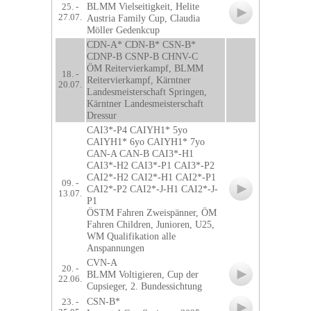
BLMM Vielseitigkeit, Helite
25. -
27.07.
Austria Family Cup, Claudia
Möller Gedenkcup
CDN-A* CDN-B* CSN-B*
CDNP-B CSNP-B CHNV-C
ÖM Reitervierkampf, BLMM
18. -
Reitervierkampf, Kärntner
20.07.
Landesmeisterschaft Springen,
Kärntner Landesmeisterschaft
Dressur
CAI3*-P4 CAIYH1* 5yo
CAIYH1* 6yo CAIYH1* 7yo
CAN-A CAN-B CAI3*-H1
CAI3*-H2 CAI3*-P1 CAI3*-P2
CAI2*-H2 CAI2*-H1 CAI2*-P1
09. -
CAI2*-P2 CAI2*-J-H1 CAI2*-J-
13.07.
P1
ÖSTM Fahren Zweispänner, ÖM
Fahren Children, Junioren, U25,
WM Qualifikation alle
Anspannungen
CVN-A
20. -
BLMM Voltigieren, Cup der
22.06.
Cupsieger, 2. Bundessichtung
CSN-B*
23. -