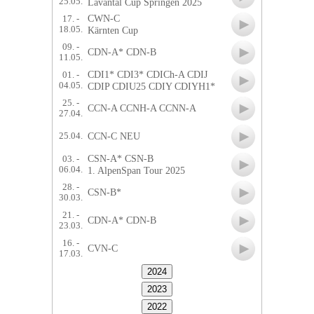
25.05.
Lavantal Cup Springen 2025
CWN-C
17. -
18.05.
Kärnten Cup
09. -
CDN-A* CDN-B
11.05.
CDI1* CDI3* CDICh-A CDIJ
01. -
04.05.
CDIP CDIU25 CDIY CDIYH1*
25. -
CCN-A CCNH-A CCNN-A
27.04.
CCN-C NEU
25.04.
CSN-A* CSN-B
03. -
06.04.
1. AlpenSpan Tour 2025
28. -
CSN-B*
30.03.
21. -
CDN-A* CDN-B
23.03.
16. -
CVN-C
17.03.