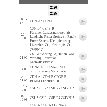
03. -
CDN-A* CDN-B
05.10.
CSN-B* CSNP-B
Kärntner Landesmeisterschaft
26. -
Ländliche Reiter Springen, Finale
28.09.
Horse Experts Kleinpferdecup,
Lizenzfrei-Cup, Centropix-Cup
CWEN-C
ÖSTM Working Equitation, ÖM
19. -
21.09.
Working Equitation
Nachwuchsklasse
CDN-C NEU CSN-C NEU
14.09.
5. Effol Young Stars Serie
CDN-A* CDN-B CDNP-B
29. -
31.08.
BLMM Dressurreiten
13. -
CSI1* CSI2* CSIU25 CSIYH1*
17.08.
06. -
CSI1* CSI2* CSIU25 CSIYH1*
10.08.
CCN-A CCNH-A CCNN-A